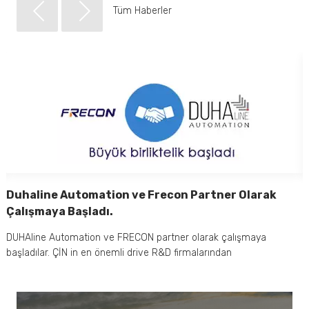
Tüm Haberler
Duhaline Automation ve Frecon Partner Olarak
D
Çalışmaya Başladı.
v
DUHAline Automation ve FRECON partner olarak çalışmaya
D
başladılar. ÇİN in en önemli drive R&D firmalarından
b