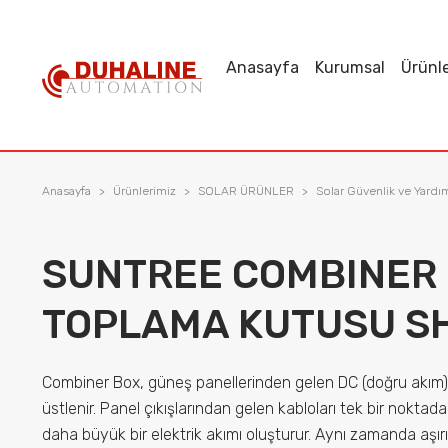
Anasayfa
Kurumsal
Ürünl
ayfa
msal
Anasayfa
Ürünlerimiz
SOLAR ÜRÜNLER
Solar Güvenlik ve Yardı
lerimiz
örler
SUNTREE COMBINER
TOPLAMA KUTUSU SHL
 Başvurusu
erimiz
Combiner Box, güneş panellerinden gelen DC (doğru akım) 
üstlenir. Panel çıkışlarından gelen kabloları tek bir noktada
daha büyük bir elektrik akımı oluşturur. Aynı zamanda aşırı
manlar