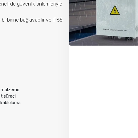
nellikle güvenlik önlemleriyle
irbirine bağlayabilir ve IP65
ci malzeme

t süreci

ı kablolama
