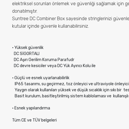
elektriksel sorunları önlemek ve güvenliği sağlamak için ge
donatılmıştır.
rler
Suntree DC Combiner Box sayesinde stringlerinizi güvenle b
kutular içinde güvenle kullanabilirsiniz.
ti Koşulları
• Yüksek güvenlik

şim
  DC SİGORTALI

  DC Aşırı Gerilim Koruma Parafudr

  DC devre kesiciler veya DC Yük Ayırıcı Kolu ile

• Güçlü ve esnek uyarlanabilirlik

   IP65 tasarımı, su geçirmez, toz önleyici ve ultraviyole önleyi
   Yaygın olarak kullanılan yüksek ve düşük sıcaklık için sıkı bir  tes
   Basit kurulum, basitleştirilmiş sistem kablolaması ve  kullanışl
• Esnek yapılandırma

Tüm CE ve TÜV belgeleri
