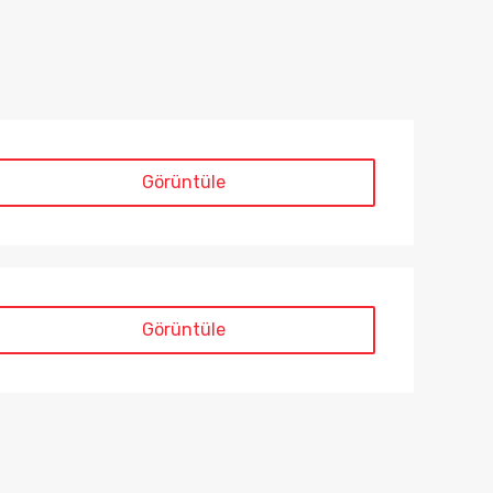
Satı
Görüntüle
Görüntüle