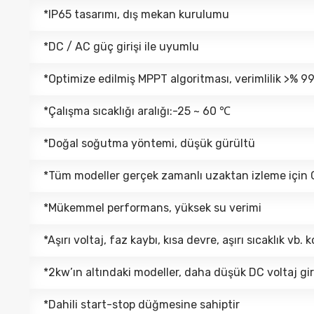
*IP65 tasarımı, dış mekan kurulumu
*DC / AC güç girişi ile uyumlu
*Optimize edilmiş MPPT algoritması, verimlilik >% 9
*Çalışma sıcaklığı aralığı:-25 ~ 60 ℃
*Doğal soğutma yöntemi, düşük gürültü
*Tüm modeller gerçek zamanlı uzaktan izleme için GP
*Mükemmel performans, yüksek su verimi
*Aşırı voltaj, faz kaybı, kısa devre, aşırı sıcaklık vb.
*2kw’ın altındaki modeller, daha düşük DC voltaj gir
*Dahili start-stop düğmesine sahiptir