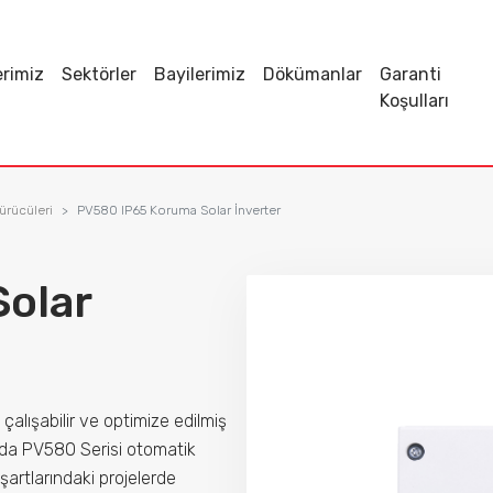
erimiz
Sektörler
Bayilerimiz
Dökümanlar
Garanti
Koşulları
rücüleri
PV580 IP65 Koruma Solar İnverter
olar
çalışabilir ve optimize edilmiş
u da PV580 Serisi otomatik
şartlarındaki projelerde