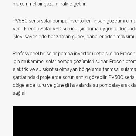
mükemmel bir çözüm haline getirir.
rler
PV580 serisi solar pompa invertörleri, insan gözetimi olma
verir. Frecon Solar VFD sürücü ışınlanma uygun olduğunda
ti Koşulları
işlevi sayesinde her zaman güneş panellerinden maksimu
Profesyonel bir solar pompa invertör üreticisi olan Frecon, 
şim
için mükemmel solar pompa çözümleri sunar. Frecon otomat
elektrik ve su sıkıntısı olmayan bölgelerde tarımsal sulama
şartlarındaki projelerde sorunlarınızı çözebilir. PV580 serisi
bölgelerde kuru ve güneşli havalarda su pompalayarak da
sağlar.