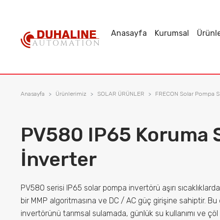
Anasayfa
Kurumsal
Ürünl
ayfa
msal
Anasayfa
Ürünlerimiz
SOLAR ÜRÜNLER
FRECON Solar Pompa Sü
lerimiz
örler
PV580 IP65 Koruma S
İnverter
 Başvurusu
erimiz
PV580 serisi IP65 solar pompa invertörü aşırı sıcaklıklarda 
bir MMP algoritmasına ve DC / AC güç girişine sahiptir. B
invertörünü tarımsal sulamada, günlük su kullanımı ve çöl 
manlar